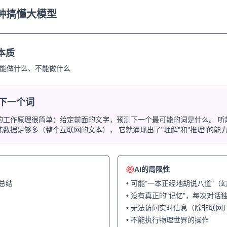
钟搞懂大模型
本质
能做什么、不能做什么
下一个词
大模型的工作原理很简单：给定前面的文字，预测下一个最可能的词是什么。 
练数据足够多（整个互联网的文本）， 它就涌现出了"理解"和"推理"的能
AI的局限性
总结
• 可能"一本正经地胡说八道"（
• 没有真正的"记忆"，每次对话
• 无法访问实时信息（除非联网
• 不能执行物理世界的操作