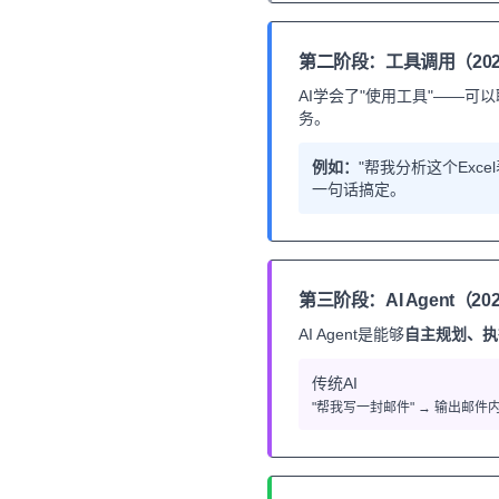
第二阶段：工具调用（2023
AI学会了"使用工具"——可
务。
例如：
"帮我分析这个Exc
一句话搞定。
第三阶段：AI Agent（202
AI Agent是能够
自主规划、执
传统AI
"帮我写一封邮件" → 输出邮件