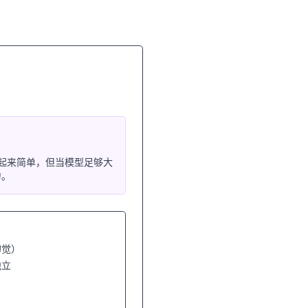
听起来简单，但当模型足够大
力。
幻觉）
独立
）