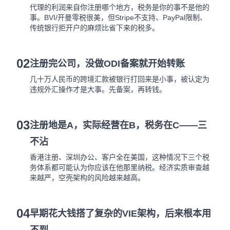
代理的利润来自你注册哪个地方，税务是你的事不是他的
事。BVI/开曼零税很美，但Stripe不支持、PayPal限制、
传统银行拒开户的麻烦比省下来的税多。
02
注册完公司，没做ODI备案就开始转账
几十万人民币的跨境汇款被银行打回来是小事，被认定为
违规外汇操作才是大事。先备案，再转钱。
03
注册地是A，实际经营在B，税务在C——三
不沾
香港注册、深圳办公、客户全在美国，这种情况下三个税
务体系都可能认为你应该在他那里纳税。经济实质审查越
来越严，空壳架构的风险越来越高。
04
早期花大钱搭了复杂的VIE架构，后来根本用