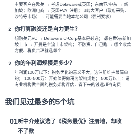
主要客户在欧美 → 考虑Delaware或英国；东南亚/中东 → 新
加坡；欧洲电商 → 英国+VAT注册； B端大客户（政府采购、
沙特等市场）→ 可能需要当地本地公司（强制要求）
你打算融资还是自力更生？
2
想融美元VC → Delaware C-Corp基本是必选； 想在香港/新加
坡上市 → 开曼是主流上市架构； 不融资、自己跑 → 哪个收款
方便、税负合理就选哪个
你的年利润规模是多少？
3
年利润100万以下：税务优化的意义不大，选注册维护最简单
的； 100-500万：开始值得做税务架构规划； 500万以上：请
专业机构做全面的税务架构评估，省下来的钱远超咨询费
我们见过最多的5个坑
01
听中介建议选了《税务最优》注册地，却收
不了款