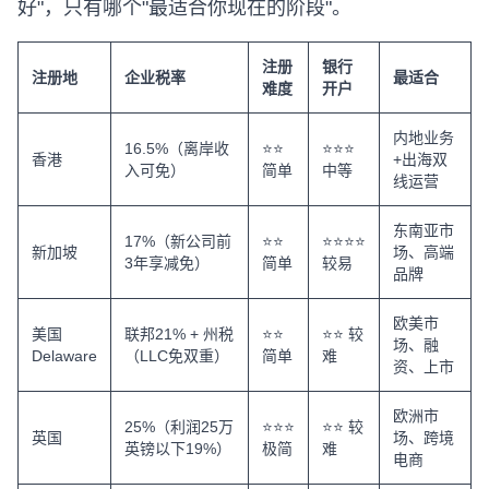
好"，只有哪个"最适合你现在的阶段"。
注册
银行
注册地
企业税率
最适合
难度
开户
内地业务
16.5%（离岸收
⭐⭐
⭐⭐⭐
香港
+出海双
入可免）
简单
中等
线运营
东南亚市
17%（新公司前
⭐⭐
⭐⭐⭐⭐
新加坡
场、高端
3年享减免）
简单
较易
品牌
欧美市
美国
联邦21% + 州税
⭐⭐
⭐⭐ 较
场、融
Delaware
（LLC免双重）
简单
难
资、上市
欧洲市
25%（利润25万
⭐⭐⭐
⭐⭐ 较
英国
场、跨境
英镑以下19%）
极简
难
电商